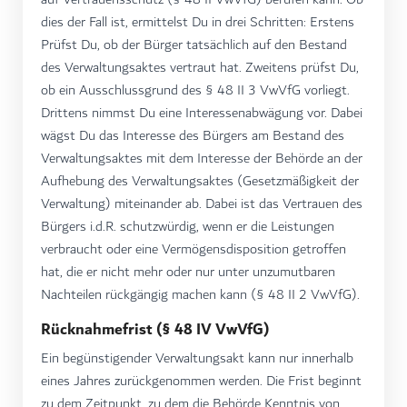
dies der Fall ist, ermittelst Du in drei Schritten: Erstens
Prüfst Du, ob der Bürger tatsächlich auf den Bestand
des Verwaltungsaktes vertraut hat. Zweitens prüfst Du,
ob ein Ausschlussgrund des § 48 II 3 VwVfG vorliegt.
Drittens nimmst Du eine Interessenabwägung vor. Dabei
wägst Du das Interesse des Bürgers am Bestand des
Verwaltungsaktes mit dem Interesse der Behörde an der
Aufhebung des Verwaltungsaktes (Gesetzmäßigkeit der
Verwaltung) miteinander ab. Dabei ist das Vertrauen des
Bürgers i.d.R. schutzwürdig, wenn er die Leistungen
verbraucht oder eine Vermögensdisposition getroffen
hat, die er nicht mehr oder nur unter unzumutbaren
Nachteilen rückgängig machen kann (§ 48 II 2 VwVfG).
Rücknahmefrist (§ 48 IV VwVfG)
Ein begünstigender Verwaltungsakt kann nur innerhalb
eines Jahres zurückgenommen werden. Die Frist beginnt
zu dem Zeitpunkt, zu dem die Behörde Kenntnis von