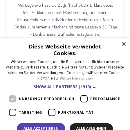
Mit Legalexo hast Du Zugriff auf 500+ Erklärvideos,
65+ Altklausuren mit Musterlösung und einen
Klausurenkurs mit individueller Videokorrektur. Mach
Dir das Jura lernen einfacher und teste Legalexo 30 Tage
- Dank unserer Zufriedenheitsgarantie.
×
Diese Webseite verwendet
Mehr erfahren
Cookies.
Wir verwenden Cookies, um die Benutzerfreundlichkeit unserer
Website zu verbessern. Durch die weitere Nutzung unserer Webseite
stimmen Sie der Verwendung von Cookies gemäß unserer Cookie-
Richtlinie zu.
Weitere Informationen
SHOW ALL PARTNERS
(1910) →
UNBEDINGT ERFORDERLICH
PERFORMANCE
Kontakt
Impressum
Datenschutzerklärung
AGB
TARGETING
FUNKTIONALITÄT
Verträge kündigen
Verträge widerrufen
© 2026 Legalexo
ALLE AKZEPTIEREN
ALLE ABLEHNEN