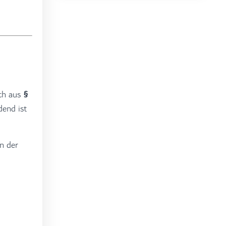
uch aus
§
dend ist
n der