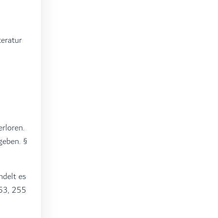
teratur
rloren.
geben. §
ndelt es
253, 255