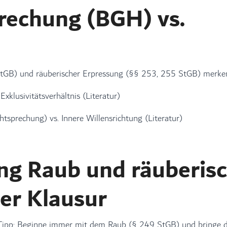
prechung (BGH) vs.
StGB) und räuberischer Erpressung (§§ 253, 255 StGB) merke
Exklusivitätsverhältnis (Literatur)
tsprechung) vs. Innere Willensrichtung (Literatur)
g Raub und räuberis
er Klausur
n. Tipp: Beginne immer mit dem Raub (§ 249 StGB) und bringe 