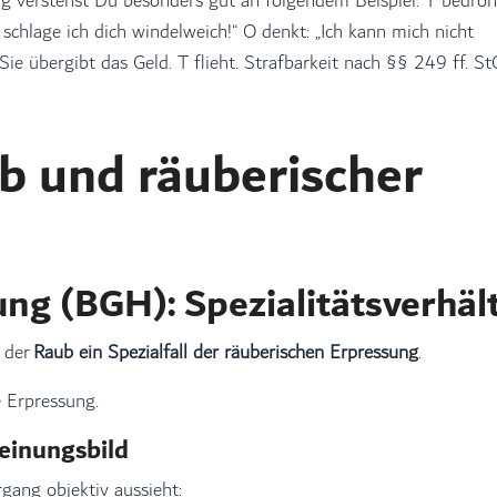
 verstehst Du besonders gut an folgendem Beispiel: T bedroh
 schlage ich dich windelweich!“ O denkt: „Ich kann mich nicht
Sie übergibt das Geld. T flieht. Strafbarkeit nach §§ 249 ff. S
b und räuberischer
ng (BGH): Spezialitätsverhäl
 der
Raub ein Spezialfall der räuberischen Erpressung
.
e Erpressung.
einungsbild
gang objektiv aussieht: