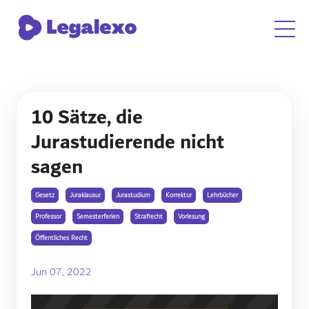
10 Sätze, die
Jurastudierende nicht
sagen
Gesetz
Juraklausur
Jurastudium
Korrektur
Lehrbücher
Professor
Semesterferien
Strafrecht
Vorlesung
Öffentliches Recht
Jun 07, 2022