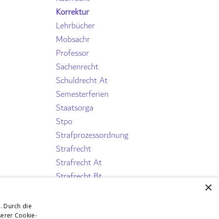
Korrektur
Lehrbücher
Mobsachr
Professor
Sachenrecht
Schuldrecht At
Semesterferien
Staatsorga
Stpo
Strafprozessordnung
Strafrecht
Strafrecht At
Strafrecht Bt
×
Strafrecht Bt Ii
Verfassungsprozessrecht
. Durch die
Verwaltungrecht
erer Cookie-