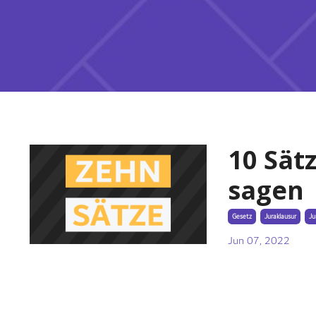
10 Sät
sagen
Gesetz
Juraklausur
Ju
Jun 07, 2022