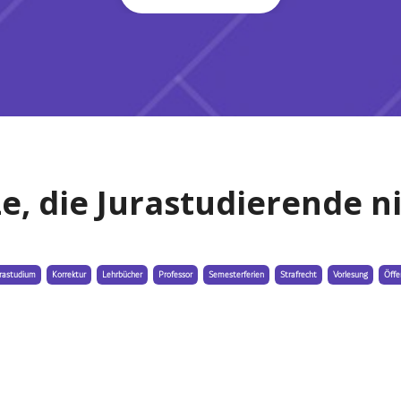
ze, die Jurastudierende n
rastudium
Korrektur
Lehrbücher
Professor
Semesterferien
Strafrecht
Vorlesung
Öffe