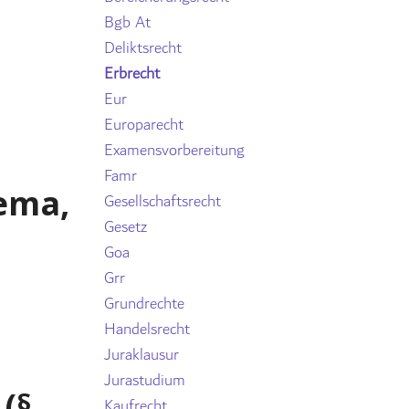
Bgb At
Deliktsrecht
Erbrecht
Eur
Europarecht
Examensvorbereitung
Famr
hema,
Gesellschaftsrecht
Gesetz
Goa
Grr
Grundrechte
Handelsrecht
Juraklausur
Jurastudium
(§
Kaufrecht