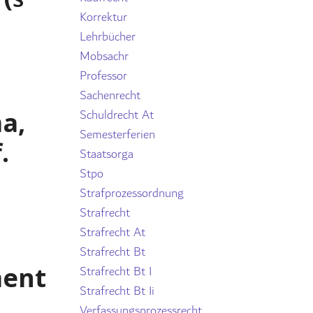
Korrektur
Lehrbücher
Mobsachr
Professor
Sachenrecht
Schuldrecht At
a,
Semesterferien
.
Staatsorga
Stpo
Strafprozessordnung
Strafrecht
Strafrecht At
Strafrecht Bt
ment
Strafrecht Bt I
Strafrecht Bt Ii
Verfassungsprozessrecht