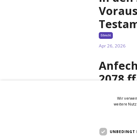
Voraus
Testa
Erbrecht
Apr 26, 2026
Anfech
2078 f
Voraus
Wir verwen
Erbrecht
weitere Nut
Apr 21, 2026
UNBEDINGT 