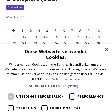
Schuldrecht At
Mar 16, 2026
1
2
3
4
5
6
7
8
9
10
11
12
13
14
15
16
17
18
19
20
21
22
23
24
25
26
27
28
×
29
30
Diese Webseite verwendet
Cookies.
Wir verwenden Cookies, um die Benutzerfreundlichkeit unserer
Website zu verbessern. Durch die weitere Nutzung unserer Webseite
stimmen Sie der Verwendung von Cookies gemäß unserer Cookie-
Richtlinie zu.
Weitere Informationen
SHOW ALL PARTNERS
(1910) →
UNBEDINGT ERFORDERLICH
PERFORMANCE
Kontakt
Impressum
Datenschutzerklärung
AGB
TARGETING
FUNKTIONALITÄT
Verträge kündigen
Verträge widerrufen